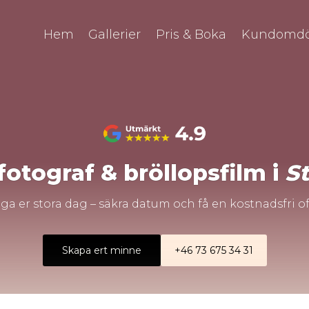
Hem
Gallerier
Pris & Boka
Kundomd
fotograf
& bröllopsfilm i
S
ga er stora dag – säkra datum och få en kostnadsfri of
Skapa ert minne
+46 73 675 34 31