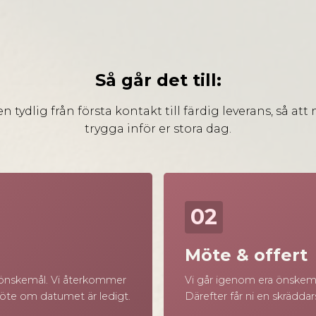
Så går det till:
n tydlig från första kontakt till färdig leverans, så att
trygga inför er stora dag.
02
Möte & offert
h önskemål. Vi återkommer
Vi går igenom era önskemå
möte om datumet är ledigt.
Därefter får ni en skräddar