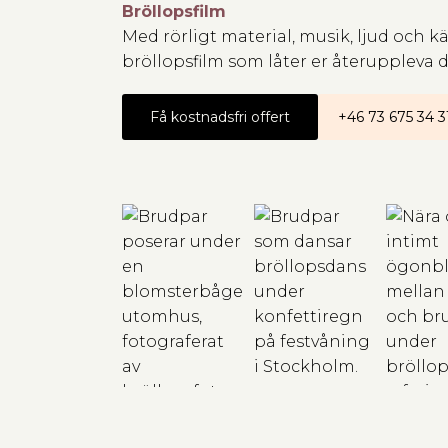
Bröllopsfilm
Med rörligt material, musik, ljud och k
bröllopsfilm som låter er återuppleva
Få kostnadsfri offert
+46 73 675 34 3