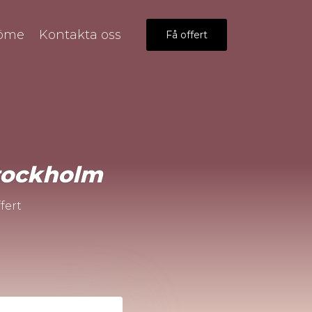
öme
Kontakta oss
Få offert
tockholm
fert