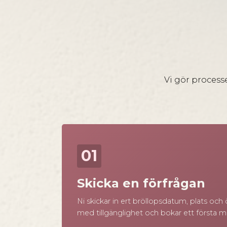
Vi gör processe
01
Skicka en förfrågan
Ni skickar in ert bröllopsdatum, plats oc
med tillgänglighet och bokar ett första 