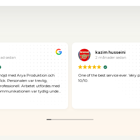
kazim husseini
ad sedan
2 månader sedan
nöjd med Arya Produktion och
One of the best service ever. Very p
fick. Personalen var trevlig,
10/10.
ofessionell. Arbetet utfördes med
Kommunikationen var tydlig under
och resultatet överträffade mina
. Jag kan varmt rekommendera
till alla som söker pålitlig och
vice.