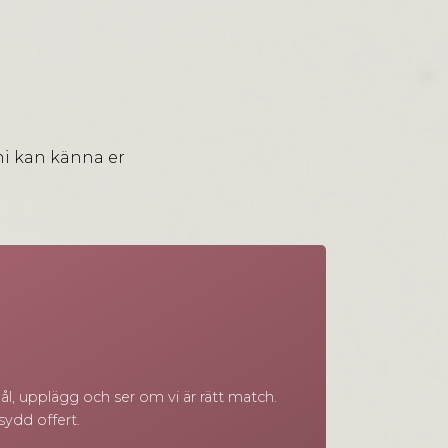
 ni kan känna er
l, upplägg och ser om vi är rätt match.
sydd offert.