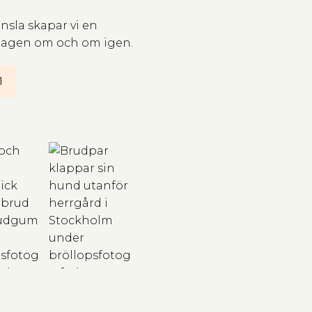
änsla skapar vi en
 dagen om och om igen.
1