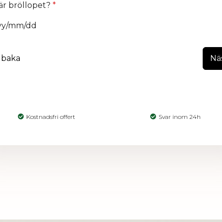
är bröllopet?
*
llbaka
Nä
Kostnadsfri offert
Svar inom 24h