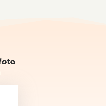
foto
m