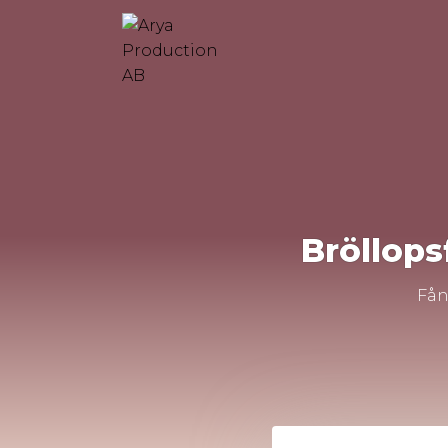
Skip
to
content
Bröllops
Fån