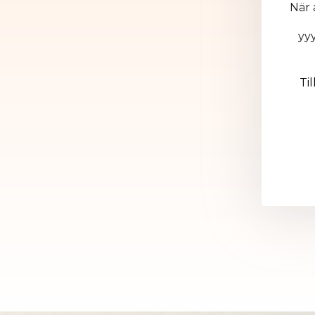
När 
yyyy/mm/dd
Ti