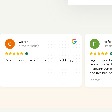
Goran
Fofo
3 veckor sedan
1 mån
Den här användaren har bara lämnat ett betyg.
Jag är mycket 
den service jag 
hjälpsam och pr
hög kvalitet. 
hela processen 
Läs mer
förväntningar
Arya Produktion 
professionell ser